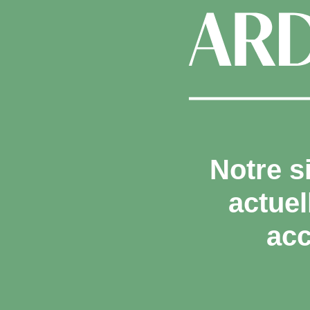
Notre s
actue
acc