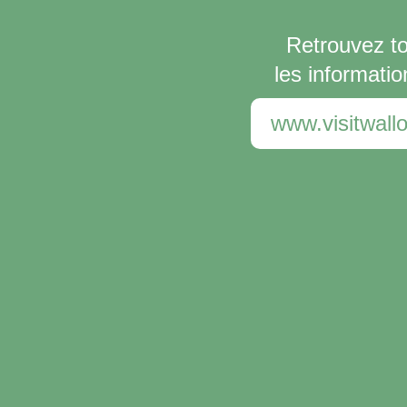
Retrouvez t
les informatio
www.visitwallo