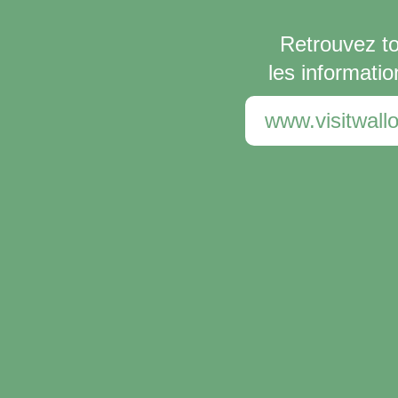
Retrouvez t
les informatio
www.visitwallo