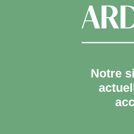
Notre s
actue
acc