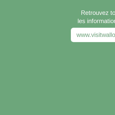
Retrouvez t
les informatio
www.visitwallo