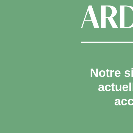
Notre s
actue
acc