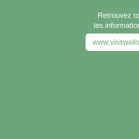
Retrouvez t
les informatio
www.visitwallo