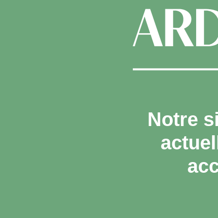
Notre s
actue
acc