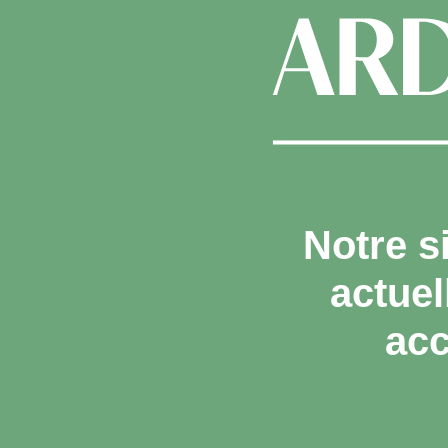
Notre s
actue
acc