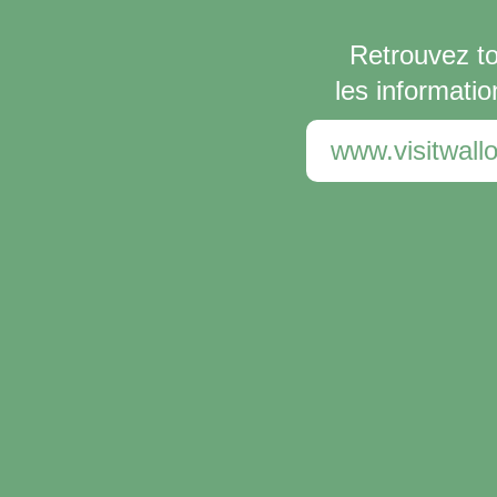
Retrouvez t
les informatio
www.visitwallo