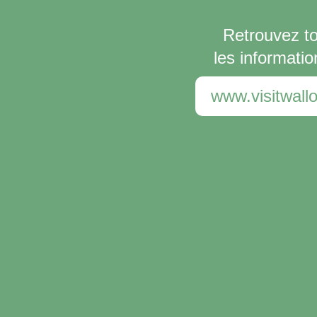
Retrouvez t
les informatio
www.visitwallo