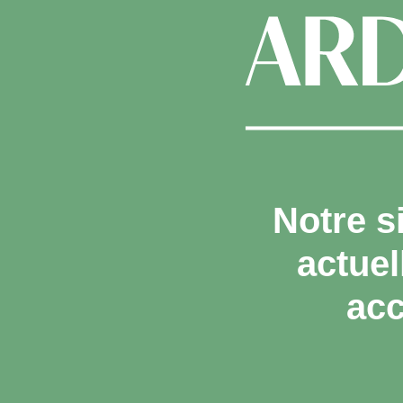
Notre s
actue
acc