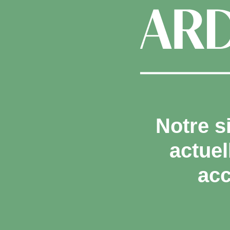
Notre s
actue
acc