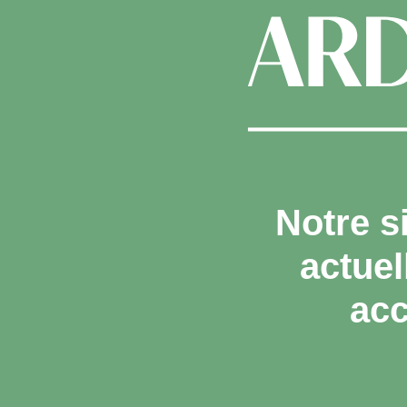
Notre s
actue
acc