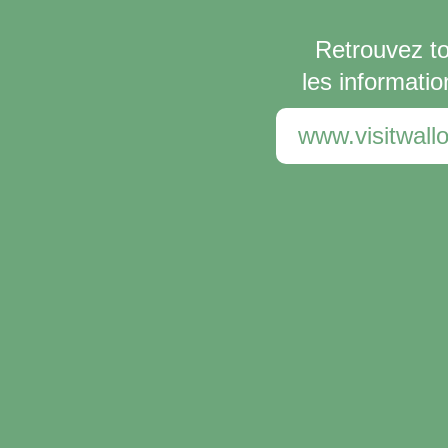
Retrouvez t
les informatio
www.visitwallo