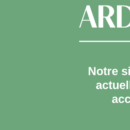
Notre s
actue
acc