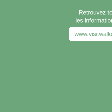
Retrouvez t
les informatio
www.visitwallo