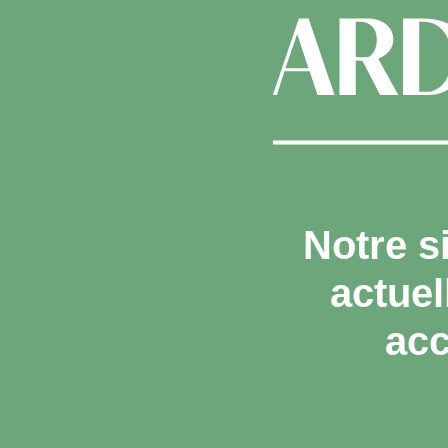
Notre s
actue
acc