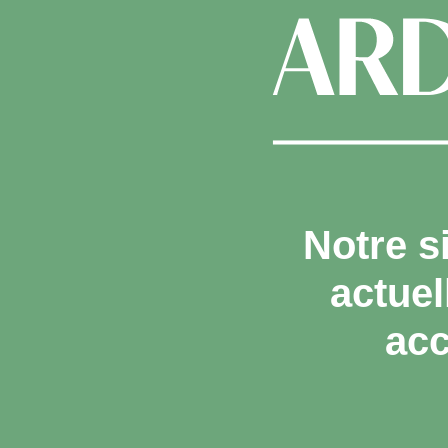
Notre s
actue
acc