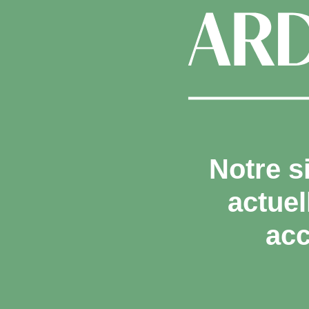
Notre s
actue
acc