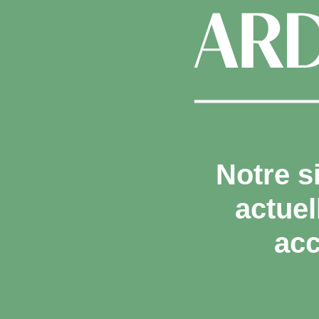
Notre s
actue
acc