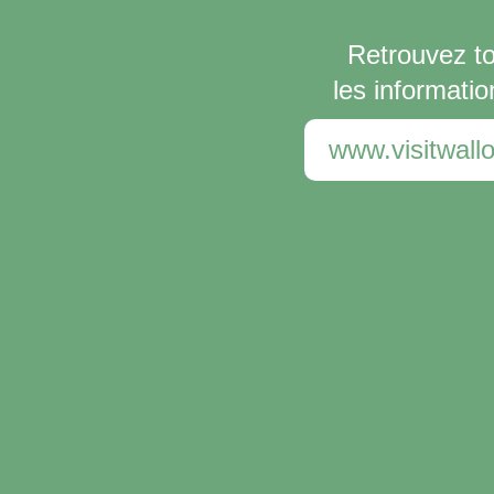
Retrouvez t
les informatio
www.visitwallo