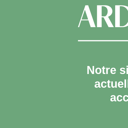
Notre s
actue
acc