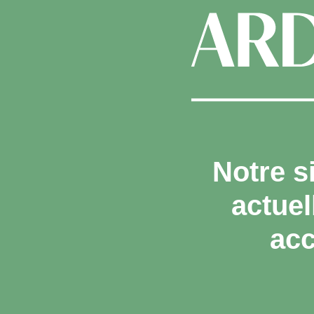
Notre s
actue
acc