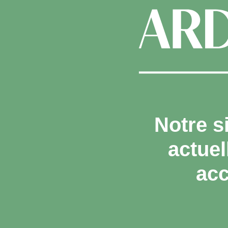
Notre s
actue
acc