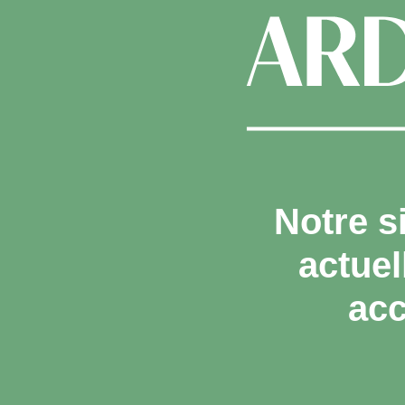
Notre s
actue
acc