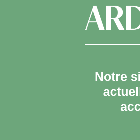
Notre s
actue
acc