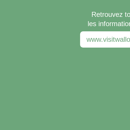
Retrouvez t
les informatio
www.visitwallo