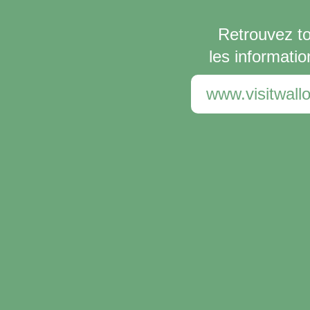
Retrouvez t
les informatio
www.visitwallo