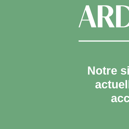
Notre s
actue
acc