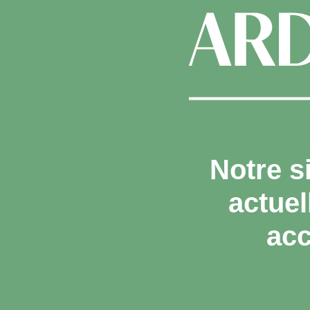
Notre s
actue
acc