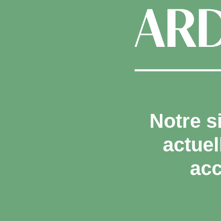
Notre s
actue
acc