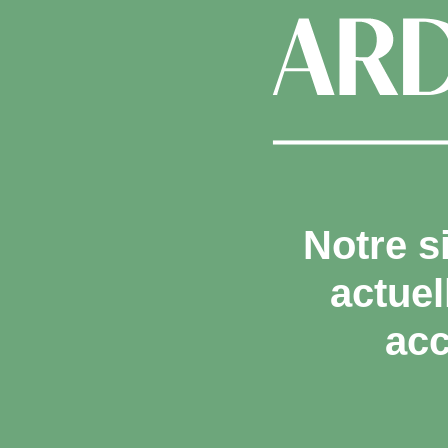
Notre s
actue
acc