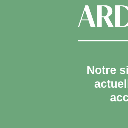
Notre s
actue
acc