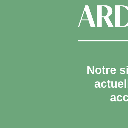
Notre s
actue
acc