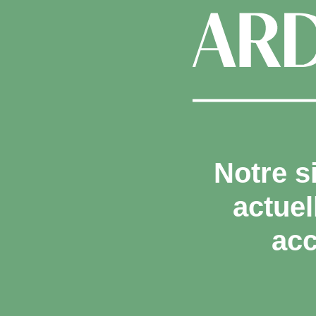
Notre s
actue
acc