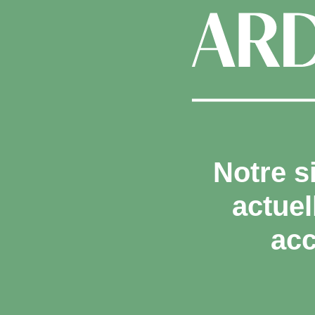
Notre s
actue
acc