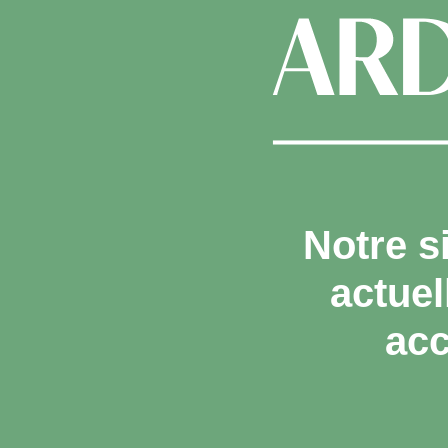
Notre s
actue
acc