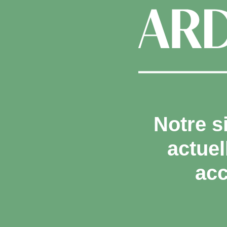
Notre s
actue
acc