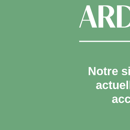
Notre s
actue
acc