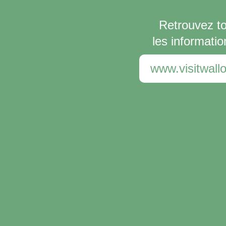
Retrouvez t
les informatio
www.visitwallo