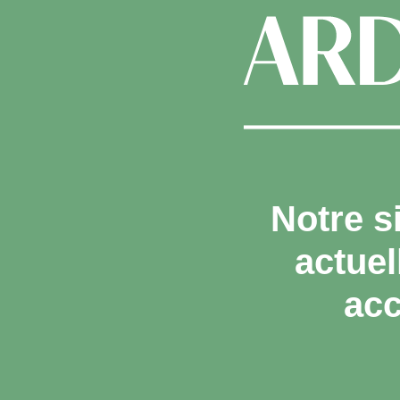
Notre s
actue
acc