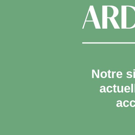
Notre s
actue
acc