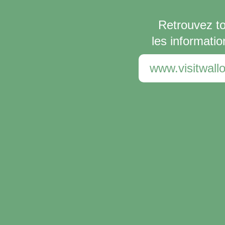
Retrouvez t
les informatio
www.visitwallo