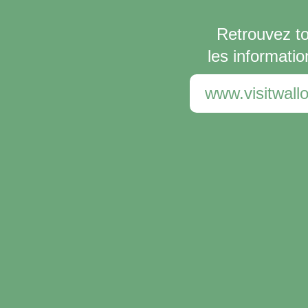
Retrouvez t
les informatio
www.visitwallo