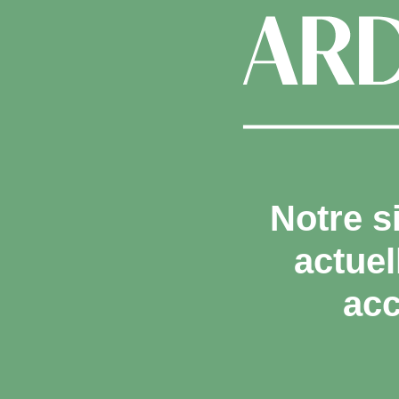
Notre s
actue
acc