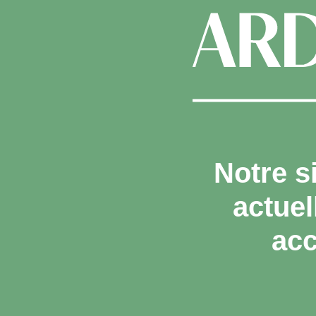
Notre s
actue
acc