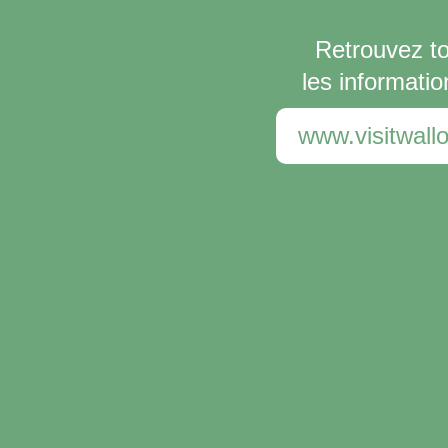
Retrouvez t
les informatio
www.visitwallo