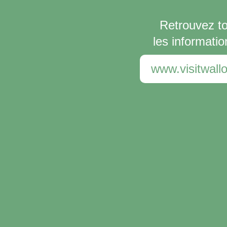
Retrouvez t
les informatio
www.visitwallo