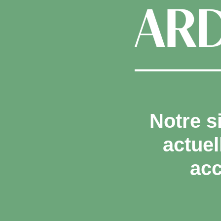
Notre s
actue
acc