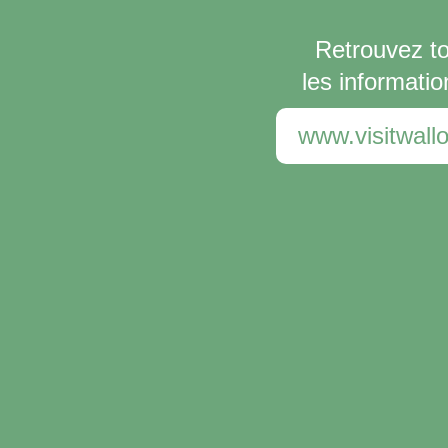
Retrouvez t
les informatio
www.visitwallo