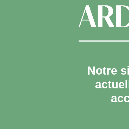
Notre s
actue
acc