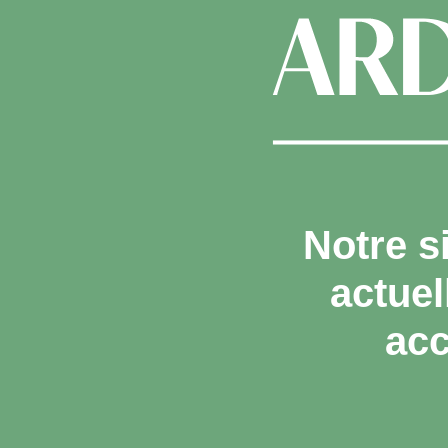
Notre s
actue
acc