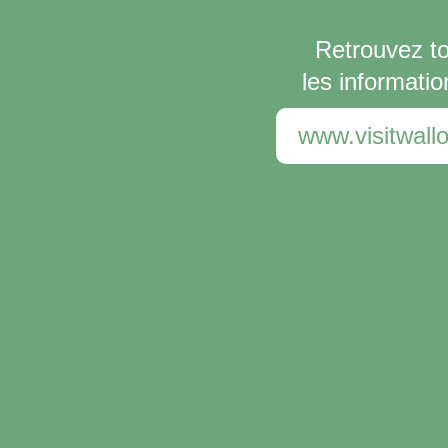
Retrouvez t
les informatio
www.visitwallo