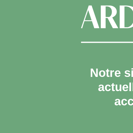
Notre s
actue
acc