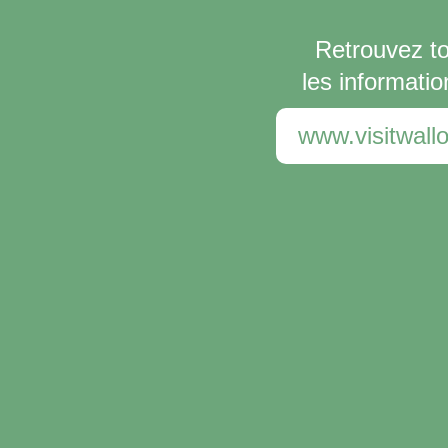
Retrouvez t
les informatio
www.visitwallo