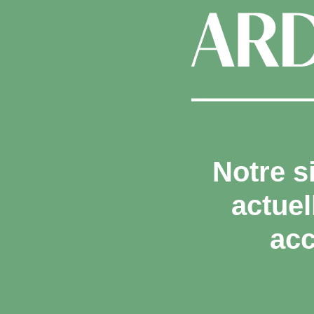
Notre s
actue
acc