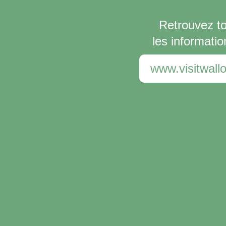
Retrouvez t
les informatio
www.visitwallo