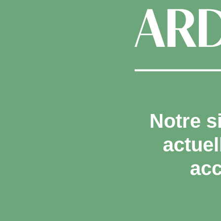
Notre s
actue
acc