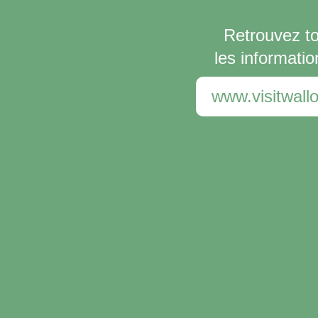
Retrouvez t
les informatio
www.visitwallo