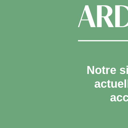
Notre s
actue
acc