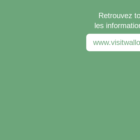
Retrouvez t
les informatio
www.visitwallo