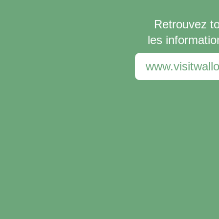
Retrouvez t
les informatio
www.visitwallo