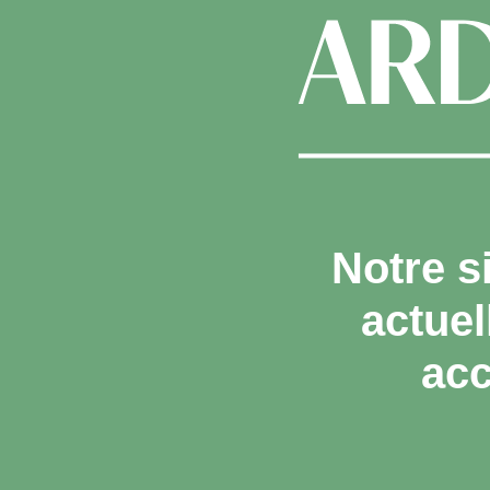
Notre s
actue
acc